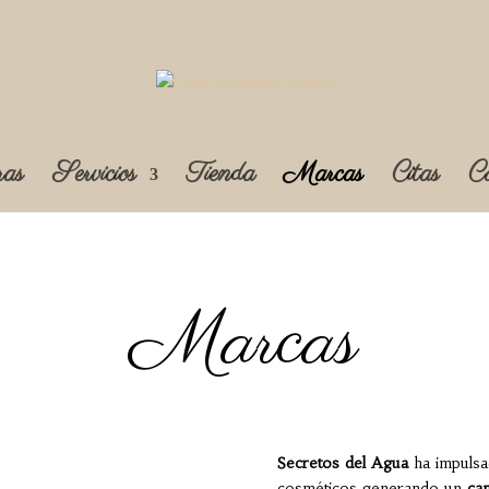
ras
Servicios
Tienda
Marcas
Citas
Co
Marcas
Secretos del Agua
ha impulsa
cosméticos generando un
ca